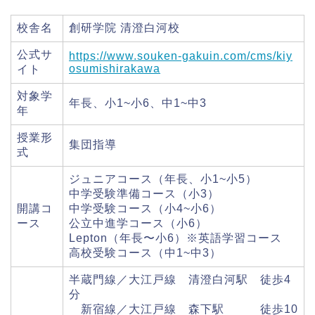
校舎名
創研学院 清澄白河校
公式サ
https://www.souken-gakuin.com/cms/kiy
osumishirakawa
イト
対象学
年長、小1~小6、中1~中3
年
授業形
集団指導
式
ジュニアコース（年長、小1~小5）
中学受験準備コース（小3）
開講コ
中学受験コース（小4~小6）
ース
公立中進学コース（小6）
Lepton（年長〜小6）※英語学習コース
高校受験コース（中1~中3）
半蔵門線／大江戸線 清澄白河駅 徒歩4
分
新宿線／大江戸線 森下駅 徒歩10