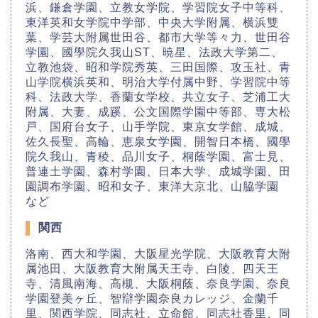
浜、鎌倉学園、立教女学院、学習院女子中等科、
東洋英和女学院中学部、中央大学附属、横浜雙
葉、学芸大附属世田谷、都市大学等々力、世田谷
学園、國學院久我山ST、暁星、法政大学第二、
立教池袋、昭和学院秀英、三田国際、攻玉社、青
山学院横浜英和、明治大学付属中野、学習院中等
科、法政大学、香蘭女学校、共立女子、芝浦工大
附属、大妻、成蹊、公文国際学園中等部、専大松
戸、国府台女子、山手学院、東京女学館、成城、
佐久長聖、高輪、恵泉女学園、開智日本橋、國學
院久我山、青稜、品川女子、桐蔭学園、富士見、
普連土学園、森村学園、日本大学、成城学園、田
園調布学園、昭和女子、東洋大京北、山脇学園
など
関西
洛南、西大和学園、大阪星光学院、大阪教育大附
属池田、大阪教育大附属天王寺、白陵、四天王
寺、清風南海、高槻、大阪桐蔭、奈良学園、奈良
学園登美ヶ丘、智辯学園奈良カレッジ、金蘭千
里、関西学院、同志社、立命館、同志社香里、同