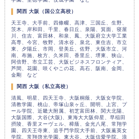
関西 大阪（国公立高校）
天王寺、大手前、四條畷、高津、三国丘、生野、
茨木、岸和田、千里、春日丘、泉陽、箕面、寝屋
川、住吉、富田林、和泉、鳳、大阪府立大学工業
高専、今宮、牧野、清水谷、泉北、東住吉、市立
東、夕陽丘、市岡、登美丘、佐野、大阪市立、河
南、布施、枚方、久米田、香里丘、堺東、狭山、
阿倍野、市立工芸、大阪ビジネスフロンティア、
芦間、花園、咲くやこの花、高石、阪南、金岡、
金剛 など
関西 大阪（私立高校）
清風、明星、四天王寺、大阪桐蔭、大阪女学院、
清教学園、桃山、帝塚山泉ヶ丘、開明、上宮、プ
ール学院、近畿大附属、初芝富田林、関大北陽、
大阪国際、大谷(大阪)、東海大大阪仰星、早稲田
摂陵、香里ヌーヴェル、樟蔭、金光八尾、常翔学
園、四天王寺東、追手門学院大手前、大阪薫英女
学院、常翔啓光学園、東大谷、大阪信愛学院、浪