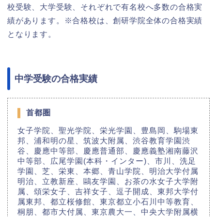
校受験、大学受験、それぞれで有名校へ多数の合格実
績があります。※合格校は、創研学院全体の合格実績
となります。
中学受験の合格実績
首都圏
女子学院、聖光学院、栄光学園、豊島岡、駒場東
邦、浦和明の星、筑波大附属、渋谷教育学園渋
谷、慶應中等部、慶應普通部、慶應義塾湘南藤沢
中等部、広尾学園(本科・インター)、市川、洗足
学園、芝、栄東、本郷、青山学院、明治大学付属
明治、立教新座、鷗友学園、お茶の水女子大学附
属、頌栄女子、吉祥女子、逗子開成、東邦大学付
属東邦、都立桜修館、東京都立小石川中等教育、
桐朋、都市大付属、東京農大一、中央大学附属横