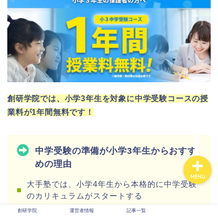
創研学院
運営者情報
創研学院では、小学3年生を対象に中学受験コースの授
業料が1年間無料です！
記事一覧
中学受験の準備が小学3年生からおすす
めの理由
MENU
大手塾では、小学4年生から本格的に中学受験
のカリキュラムがスタートする
創研学院
運営者情報
記事一覧
小学4年生から授業の難易度が一気に上がる