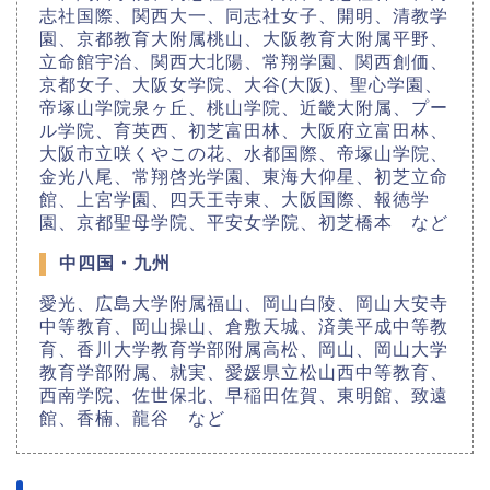
志社国際、関西大一、同志社女子、開明、清教学
園、京都教育大附属桃山、大阪教育大附属平野、
立命館宇治、関西大北陽、常翔学園、関西創価、
京都女子、大阪女学院、大谷(大阪)、聖心学園、
帝塚山学院泉ヶ丘、桃山学院、近畿大附属、プー
ル学院、育英西、初芝富田林、大阪府立富田林、
大阪市立咲くやこの花、水都国際、帝塚山学院、
金光八尾、常翔啓光学園、東海大仰星、初芝立命
館、上宮学園、四天王寺東、大阪国際、報徳学
園、京都聖母学院、平安女学院、初芝橋本 など
中四国・九州
愛光、広島大学附属福山、岡山白陵、岡山大安寺
中等教育、岡山操山、倉敷天城、済美平成中等教
育、香川大学教育学部附属高松、岡山、岡山大学
教育学部附属、就実、愛媛県立松山西中等教育、
西南学院、佐世保北、早稲田佐賀、東明館、致遠
館、香楠、龍谷 など