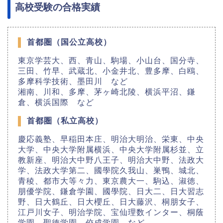
高校受験の合格実績
首都圏（国公立高校）
東京学芸大、西、青山、駒場、小山台、国分寺、
三田、竹早、武蔵北、小金井北、豊多摩、白鴎、
多摩科学技術、墨田川 など
湘南、川和、多摩、茅ヶ崎北陵、横浜平沼、鎌
倉、横浜国際 など
首都圏（私立高校）
慶応義塾、早稲田本庄、明治大明治、栄東、中央
大学、中央大学附属横浜、中央大学附属杉並、立
教新座、明治大中野八王子、明治大中野、法政大
学、法政大学第二、國學院久我山、巣鴨、城北、
青稜、都市大等々力、東京農大一、駒込、淑徳、
朋優学院、鎌倉学園、國學院、日大二、日大習志
野、日大鶴丘、日大櫻丘、日大藤沢、桐朋女子、
江戸川女子、明治学院、宝仙理数インター、桐蔭
学園、聖徳学園、佼成学園 など