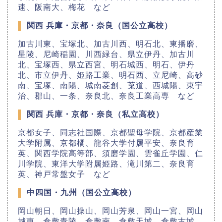
速、阪南大、梅花 など
関西 兵庫・京都・奈良（国公立高校）
加古川東、宝塚北、加古川西、明石北、東播磨、
星陵、尼崎稲園、川西緑台、県立伊丹、加古川
北、宝塚西、県立西宮、明石城西、明石、伊丹
北、市立伊丹、姫路工業、明石西、立尼崎、高砂
南、宝塚、南陽、城南菱創、莵道、西城陽、東宇
治、郡山、一条、奈良北、奈良工業高専 など
関西 兵庫・京都・奈良（私立高校）
京都女子、同志社国際、京都聖母学院、京都産業
大学附属、京都橘、龍谷大学付属平安、奈良育
英、関西学院高等部、須磨学園、雲雀丘学園、仁
川学院、東洋大学附属姫路、滝川第二、奈良育
英、神戸常盤女子 など
中四国・九州（国公立高校）
岡山朝日、岡山操山、岡山芳泉、岡山一宮、岡山
城東、倉敷青陵、倉敷南、倉敷天城、倉敷古城