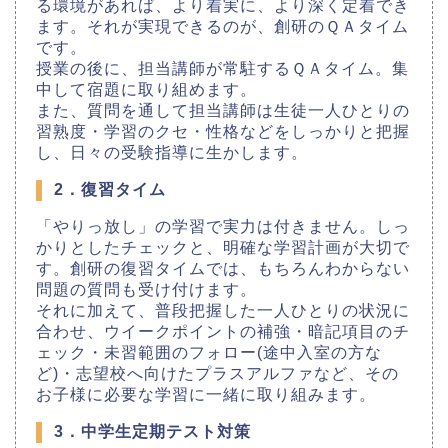
る環境があれば、より着実に、より深く定着でき
ます。それが実現できるのが、創研のＱＡタイム
です。
授業の後に、担当講師が常駐するＱＡタイム。集
中して宿題に取り組めます。
また、質問を通して担当講師は生徒一人ひとりの
習熟度・学習のクセ・性格などをしっかりと把握
し、日々の受験指導に生かします。
2．復習タイム
「やりっ放し」の学習で実力は付きません。しっ
かりとしたチェックと、明確な学習計画が大切で
す。創研の復習タイムでは、もちろんわからない
問題の質問も受け付けます。
それに加えて、普段把握した一人ひとりの状況に
合わせ、ウイークポイントの補強・暗記項目のチ
ェック・未習範囲のフォロー(途中入室の方な
ど)・志望校へ向けたプラスアルファなど、その
お子様に必要な学習に一緒に取り組みます。
3．中学生定期テスト対策