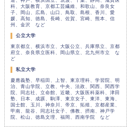
道、神戸、横浜国立、筑波、千葉、静岡、滋賀医
科、大阪教育、京都工芸繊維、和歌山、奈良女
子、岡山、広島、山口、鳥取、島根、香川、愛
媛、高知、徳島、長崎、佐賀、宮崎、熊本、信
州、金沢 など
公立大学
東京都立、横浜市立、大阪公立、兵庫県立、京都
府立、奈良県立医科、岡山県立、北九州市立 な
ど
私立大学
慶應義塾、早稲田、上智、東京理科、学習院、明
治、青山学院、立教、中央、法政、関西、関西学
院、同志社、立命館、近畿、大阪医科薬科、津田
塾、日本、成蹊、駒澤、東京女子、東洋、東海、
国士館、玉川、神奈川、帝京、拓殖、京都産業、
甲南、龍谷、同志社女子、佛教、摂南、神戸学
院、松山、徳島文理、福岡、西南学院 など