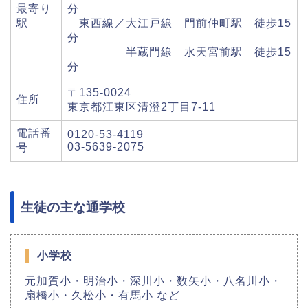
最寄り
分
駅
東西線／大江戸線 門前仲町駅 徒歩15
分
半蔵門線 水天宮前駅 徒歩15
分
〒135-0024
住所
東京都江東区清澄2丁目7-11
電話番
0120-53-4119
03-5639-2075
号
生徒の主な通学校
小学校
元加賀小・明治小・深川小・数矢小・八名川小・
扇橋小・久松小・有馬小 など