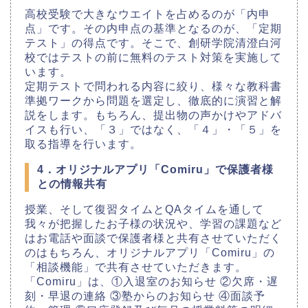
高校受験で大きなウエイトを占めるのが「内申
点」です。その内申点の基準となるのが、「定期
テスト」の得点です。そこで、創研学院清澄白河
校ではテストの前に無料のテスト対策を実施して
います。
定期テストで問われる内容に絞り、様々な教科書
準拠ワークから問題を選定し、徹底的に演習と解
説をします。もちろん、提出物の声かけやアドバ
イスも行い、「３」ではなく、「４」・「５」を
取る指導を行います。
4．オリジナルアプリ「Comiru」で保護者様
との情報共有
授業、そして復習タイムとQAタイムを通して
我々が把握したお子様の状況や、学習の課題など
はお電話や面談で保護者様と共有させていただく
のはもちろん、オリジナルアプリ「Comiru」の
「相談機能」で共有させていただきます。
「Comiru」は、①入退室のお知らせ ②欠席・遅
刻・早退の連絡 ③塾からのお知らせ ④面談予